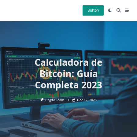
Skip
to
Button
content
Calculadora de
Bitcoin: Guía
Completa 2023
Crypto Team
Dec 12, 2025