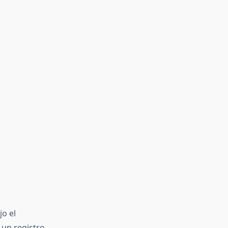
o el
un registro