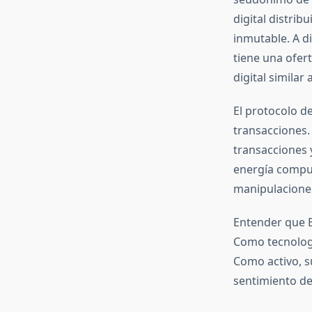
digital distri
inmutable. A d
tiene una ofer
digital similar 
El protocolo de
transacciones
transacciones y
energía comput
manipulacione
Entender que B
Como tecnologí
Como activo, s
sentimiento de