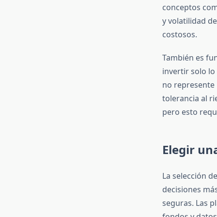
conceptos como
y volatilidad 
costosos.
También es fun
invertir solo 
no represente 
tolerancia al 
pero esto req
Elegir un
La selección d
decisiones más 
seguras. Las p
fondos y datos