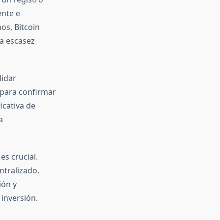
ente e
os, Bitcoin
na escasez
lidar
para confirmar
icativa de
a
es crucial.
ntralizado.
ión y
inversión.