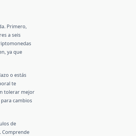
da. Primero,
res a seis
 criptomonedas
en, ya que
lazo o estás
oral te
en tolerar mejor
s para cambios
culos de
as. Comprende