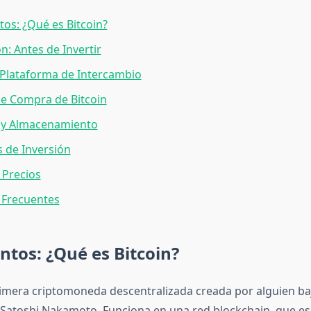
s: ¿Qué es Bitcoin?
n: Antes de Invertir
 Plataforma de Intercambio
e Compra de Bitcoin
 y Almacenamiento
s de Inversión
 Precios
 Frecuentes
tos: ¿Qué es Bitcoin?
primera criptomoneda descentralizada creada por alguien baj
atoshi Nakamoto. Funciona en una red blockchain, que es 