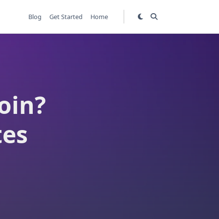
Blog
Get Started
Home
oin?
tes