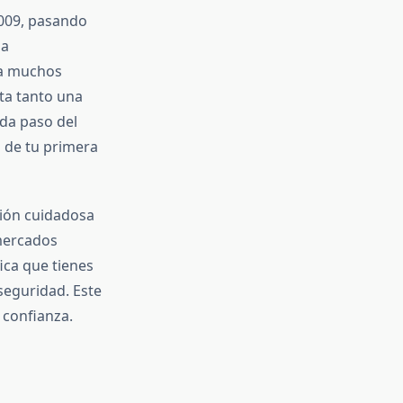
2009, pasando
na
ra muchos
nta tanto una
ada paso del
n de tu primera
ción cuidadosa
 mercados
fica que tienes
seguridad. Este
 confianza.