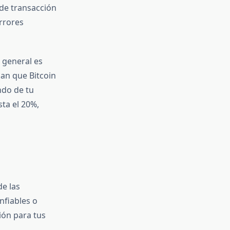
 de transacción
rrores
 general es
an que Bitcoin
ndo de tu
ta el 20%,
e las
nfiables o
ión para tus