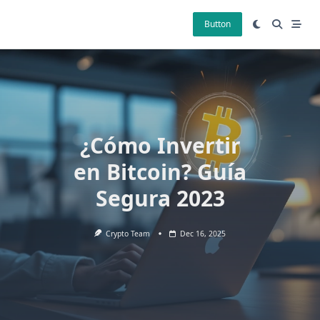
Skip
to
Button
content
¿Cómo Invertir
en Bitcoin? Guía
Segura 2023
Crypto Team
Dec 16, 2025