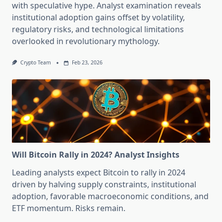
with speculative hype. Analyst examination reveals
institutional adoption gains offset by volatility,
regulatory risks, and technological limitations
overlooked in revolutionary mythology.
Crypto Team
Feb 23, 2026
Will Bitcoin Rally in 2024? Analyst Insights
Leading analysts expect Bitcoin to rally in 2024
driven by halving supply constraints, institutional
adoption, favorable macroeconomic conditions, and
ETF momentum. Risks remain.